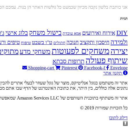
אני כותבת בלשון נקבה מכיוון שכמעט כל גולשות האתר הן בנות. עמכם ה
תגיות
בישול משחק
DIY
אירוח ואירועים
בלוג אישי
ג'ו
אמא עובדת
ולמידה
חיסכון ותקציב
חנוכה
טיפים ורע
ט"ו בשבט
טיפוח
חתולים
משחקים לפעוטות
יצירה
מתוקים
משחקי מדע
שיתוף פעולה
תרופות סבתא
Shopping-cart
Pinterest
Facebook-f
Envelope
תקנון אתר
נתונים אלה כוללים, בין היתר, את כתובת האינטרנט של הדף שבו אתם מבקרים ואת כתובת ה-IP שלכם. למי
אתר זה משתתף בתוכנית השותפים של Amazon Services LLC שמאפשרת להרוויח עמלות על ידי קישור לאתר Amazon.com. כלומר – באם תבוצע רכישה ב-Amazon.com דרך הקישור האתר יזוכה בעמלה.
© 2019 כל הזכויות שמורות
דילוג לתוכן
פתח
סרגל