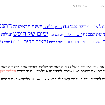
סליחה ותודה שאתם כאן!
התנס
דפי צביעה
השנה הראשונה
נגל אורבני
הריון ולידה
ימים של חופש
יום הולדת
יעילות ו
יונות למטבח
יום העצמאות
עיצוב הבית
פס
פורים
סדר וארגון
סוכות
פנאי
עידוד קריאה
מתנות
דע מלא על מדיניות הפרטיות
הקליקו כאן